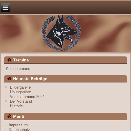
Termine
Keine Termine
Neueste Beiträge
Bildergalerie
Übungsplatz
Vereinstermine 2024
Der Vorstand
Historie
Menü
Impressum
Datenschutz