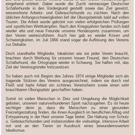
eingehend erörtert. Dabei wurde die Zucht reinrassiger Deutscher
Schäferhunde in den Vordergrund gestellt sowie das Ziel gesetzt,
wesensfeste Arbeits- und Gebrauchshunde zu züchten. Nach den
üblichen Anfangsschwierigkeiten lief der Übungsbetrieb bald auf vollen
Touren. Die Arbeit wurde gekrönt von vielen erfolgreichen Prüfungen
und sportlichen Wettkämpfen. Nach den Kriegsjahren fanden sich bald
wieder alte und neue Freunde unseres Hundesports zusammen, um
den Verein weiterzuführen. Auch hier gab es wieder Krisen und
Schwierigkeiten, im Juli 1966 stand sogar die Auflösung des Vereins
zur Debatte.
Doch standhafte Mitglieder, Idealisten wie sie jeder Verein braucht,
brachten durch Werbung für unseren treuen Freund, den Deutschen
Schäferhund, die Ortsgruppe wieder in Schwung. Sie halfen mit, das
Ziel der Vereinsgründer fortzusetzen.
So haben auch mit Beginn des Jahres 1974 einige Mitglieder sich als
tragende Stützen des Vereins ausgezeichnet, indem sie durch viel
Fleiß und harte Arbeit ein schönes Vereinsheim sowie einen sehr
brauchbaren Übungsplatz geschaffen haben.
Somit ist vielen Menschen in Diez und Umgebung die Möglichkeit
geboten, unserem naturverbundenen Sport nachzugehen. Es ist heute
wichtiger denn je, dass die Menschen zu einer gesunden
Freizeitgestaltung finden, die ihnen Ausgleich im beruflichen Alltag und
Entspannung in der Hast unserer Tage bietet. Die Haltung von Schutz
u. Gebrauchshunden und insbesondere die vielseitige, intensive Arbeit
mit und an den Tieren ist Ausdruck eines bewundernswerten
Idealismus.