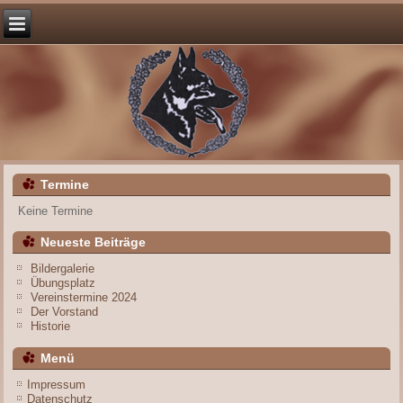
Termine
Keine Termine
Neueste Beiträge
Bildergalerie
Übungsplatz
Vereinstermine 2024
Der Vorstand
Historie
Menü
Impressum
Datenschutz